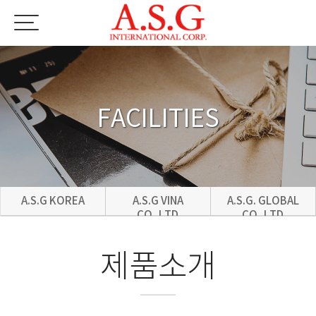
FACILITIES
A.S.G KOREA
A.S.G VINA
A.S.G. GLOBAL
CO.,LTD
CO.,LTD
제품소개